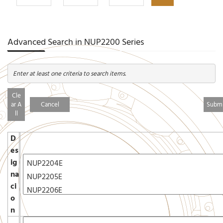
Advanced Search in NUP2200 Series
Enter at least one criteria to search items.
Cle
ar A
Cancel
ll
D
es
ig
na
ci
o
n